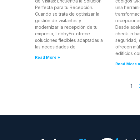
de Visitas: Encuentra la Solución
códigos QR 
Perfecta para tu Recepción.
una herrami
Cuando se trata de optimizar la
transformaci
gestión de visitantes y
recepciones
modernizar la recepción de tu
Desde acele
empresa, LobbyFix ofrece
check-in has
soluciones flexibles adaptadas a
seguridad, 
las necesidades de
ofrecen múl
edificios co
Read More »
Read More 
1