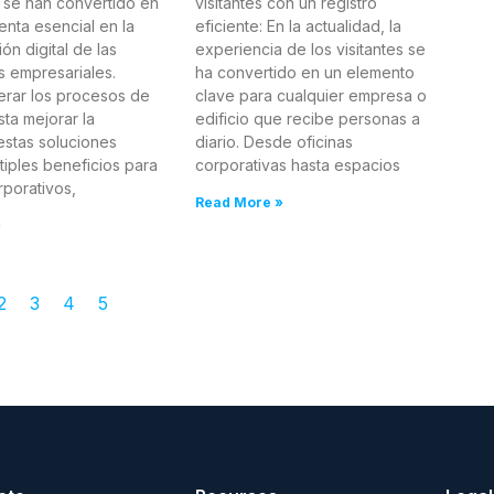
se han convertido en
visitantes con un registro
enta esencial en la
eficiente: En la actualidad, la
ón digital de las
experiencia de los visitantes se
 empresariales.
ha convertido en un elemento
rar los procesos de
clave para cualquier empresa o
ta mejorar la
edificio que recibe personas a
estas soluciones
diario. Desde oficinas
tiples beneficios para
corporativas hasta espacios
rporativos,
Read More »
»
2
3
4
5