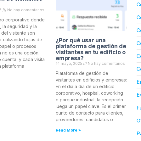
a
C
25
No hay comentarios
C
no corporativo donde
a, la seguridad y la
C
del visitante son
¿Por qué usar una
r utilizando hojas de
C
plataforma de gestión de
 papel o procesos
visitantes en tu edificio o
 no es una opción.
C
empresa?
 cuenta, y cada visita
14 mayo, 2025
No hay comentarios
a plataforma
C
Plataforma de gestión de
»
visitantes en edificios y empresas:
E
En el día a día de un edificio
corporativo, hospital, coworking
E
o parque industrial, la recepción
juega un papel clave. Es el primer
F
punto de contacto para clientes,
proveedores, candidatos o
O
Read More »
P