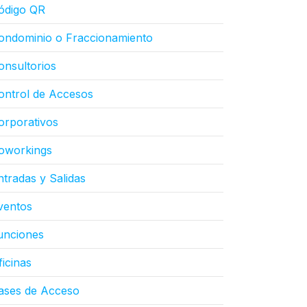
ódigo QR
ondominio o Fraccionamiento
onsultorios
ontrol de Accesos
orporativos
oworkings
ntradas y Salidas
ventos
unciones
ficinas
ases de Acceso