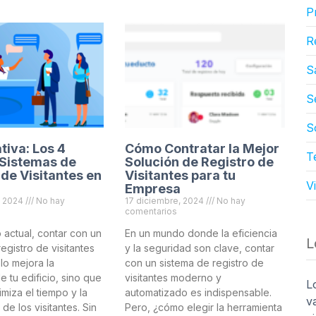
P
R
S
S
S
iva: Los 4
Cómo Contratar la Mejor
T
Sistemas de
Solución de Registro de
 de Visitantes en
Visitantes para tu
V
Empresa
, 2024
No hay
17 diciembre, 2024
No hay
comentarios
 actual, contar con un
En un mundo donde la eficiencia
L
egistro de visitantes
y la seguridad son clave, contar
olo mejora la
con un sistema de registro de
 tu edificio, sino que
visitantes moderno y
L
miza el tiempo y la
automatizado es indispensable.
v
de los visitantes. Sin
Pero, ¿cómo elegir la herramienta