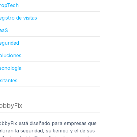
ropTech
egistro de visitas
aaS
eguridad
oluciones
ecnología
isitantes
obbyFix
obbyFix está diseñado para empresas que
aloran la seguridad, su tiempo y el de sus