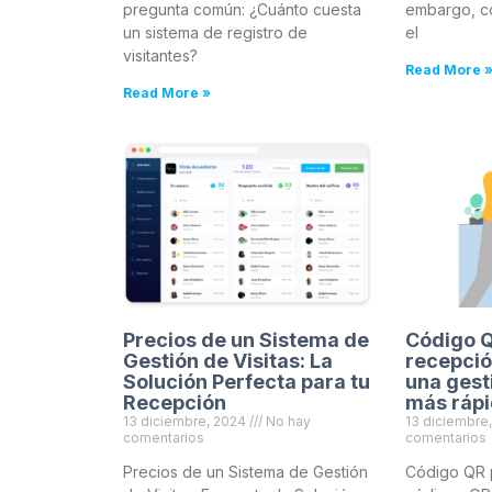
pregunta común: ¿Cuánto cuesta
embargo, co
un sistema de registro de
el
visitantes?
Read More 
Read More »
Precios de un Sistema de
Código 
Gestión de Visitas: La
recepció
Solución Perfecta para tu
una gest
Recepción
más rápi
13 diciembre, 2024
No hay
13 diciembre
comentarios
comentarios
Precios de un Sistema de Gestión
Código QR p