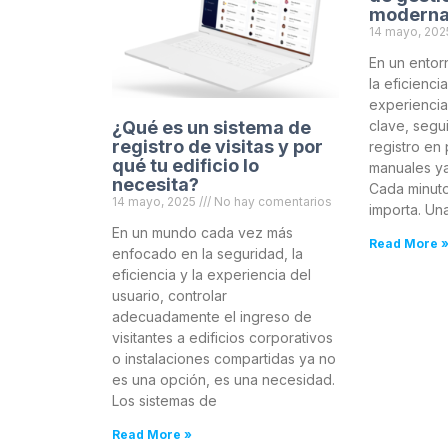
modern
14 mayo, 20
En un entor
la eficienci
experiencia 
¿Qué es un sistema de
clave, segui
registro de visitas y por
registro en
qué tu edificio lo
manuales ya
necesita?
Cada minuto
14 mayo, 2025
No hay comentarios
importa. Un
En un mundo cada vez más
Read More 
enfocado en la seguridad, la
eficiencia y la experiencia del
usuario, controlar
adecuadamente el ingreso de
visitantes a edificios corporativos
o instalaciones compartidas ya no
es una opción, es una necesidad.
Los sistemas de
Read More »