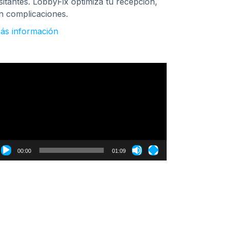
isitantes. LobbyFix optimiza tu recepción,
in complicaciones.
ás información
eproductor
e
ídeo
00:00
01:09