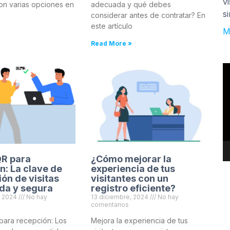
v
n varias opciones en
adecuada y qué debes
s
considerar antes de contratar? En
este artículo
M
»
Read More »
R
d
v
QR para
¿Cómo mejorar la
n: La clave de
experiencia de tus
ión de visitas
visitantes con un
da y segura
registro eficiente?
, 2024
No hay
13 diciembre, 2024
No hay
comentarios
ara recepción: Los
Mejora la experiencia de tus