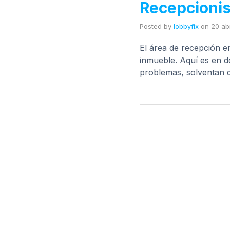
Recepcionis
Posted by
lobbyfix
on
20 abr
El área de recepción e
inmueble. Aquí es en do
problemas, solventan 